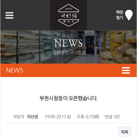
매장
찾기
NEWS
국선생 신규가맹점
NEWS
부천시청점이 오픈했습니다.
작성자
국선생
19-05-29 17:42
조회
6,159회
댓글
0건
목록