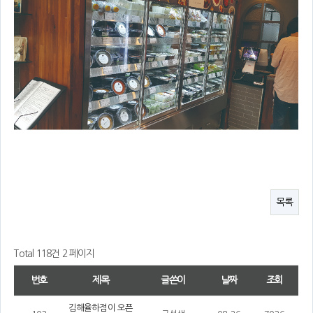
목록
Total 118건
2 페이지
번호
제목
글쓴이
날짜
조회
김해율하점이 오픈