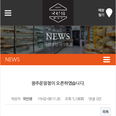
매장
찾기
NEWS
국선생 신규가맹점
NEWS
광주운암점이 오픈하였습니다.
작성자
국선생
19-02-08 11:26
조회
5,180회
댓글
0건
목록