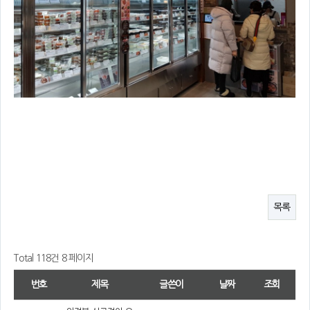
목록
Total 118건
8 페이지
번호
제목
글쓴이
날짜
조회