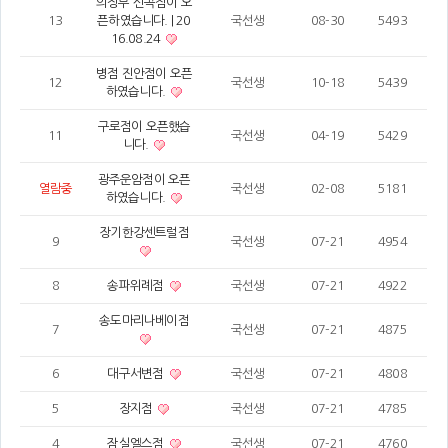
의정부 신곡점이 오
13
픈하였습니다. | 20
국선생
08-30
5493
16.08.24
병점 진안점이 오픈
12
국선생
10-18
5439
하였습니다.
구로점이 오픈했습
11
국선생
04-19
5429
니다.
광주운암점이 오픈
열람중
국선생
02-08
5181
하였습니다.
장기한강센트럴점
9
국선생
07-21
4954
8
송파위례점
국선생
07-21
4922
송도마리나베이점
7
국선생
07-21
4875
6
대구서변점
국선생
07-21
4808
5
장지점
국선생
07-21
4785
4
잠실엘스점
국선생
07-21
4760