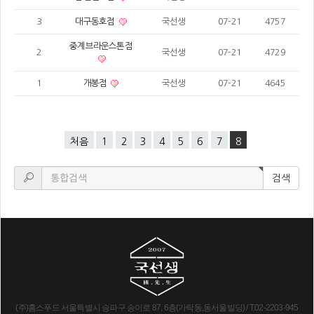
3
대구동호점
국선생
07-21
4757
중계브라운스톤점
2
국선생
07-21
4729
1
개봉점
국선생
07-21
4645
처음
1
2
3
4
5
6
7
8
검색
(주)홈스푸드 서울특별시 송파구 송이로 87, 6층(가락동,동서울빌딩) / T.02-2203-945