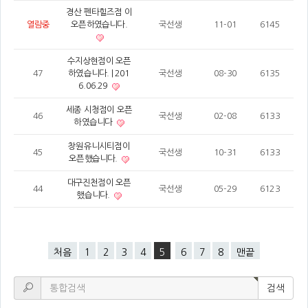
경산 펜타힐즈점 이
열람중
오픈하였습니다.
국선생
11-01
6145
수지상현점이 오픈
47
하였습니다. | 201
국선생
08-30
6135
6.06.29
세종 시청점이 오픈
46
국선생
02-08
6133
하였습니다
창원유니시티점이
45
국선생
10-31
6133
오픈했습니다.
대구진천점이 오픈
44
국선생
05-29
6123
했습니다.
처음
1
2
3
4
5
6
7
8
맨끝
검색