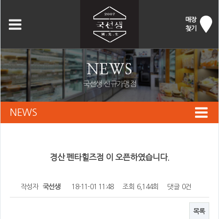
매장
찾기
NEWS
국선생 신규가맹점
NEWS
경산 펜타힐즈점 이 오픈하였습니다.
작성자
국선생
18-11-01 11:48
조회
6,144회
댓글
0건
목록