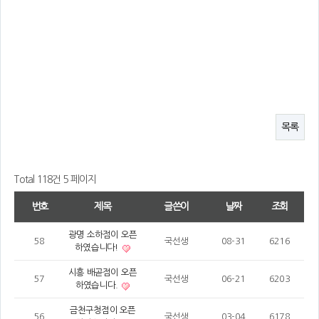
목록
Total 118건
5 페이지
번호
제목
글쓴이
날짜
조회
광명 소하점이 오픈
58
국선생
08-31
6216
하였습니다!
시흥 배곧점이 오픈
57
국선생
06-21
6203
하였습니다.
금천구청점이 오픈
56
국선생
03-04
6178